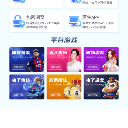
中青赛U20第二阶段赛程正式公布主客场对决从6月
13日开启共计10轮较量
2026-08-02
12 次阅读
西班牙逆转葡萄牙晋级八强C罗告别世界杯舞台的最
后一舞