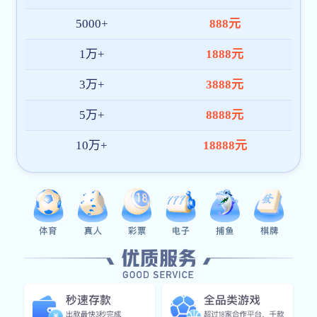
快船对伦纳德提前续约合同态度冷淡引发关注
2026-08-03
10 次阅读